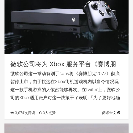
微软公司将为 Xbox 服务平台《赛博朋克
2077》数字版出示全额的退钱
微软公司这一举动有别于sony将《赛博朋克2077》彻底
暂停上市，由于挑选在Xbox街机游戏机内以当今情况玩
这一款手机游戏的人依然能够再次。在twiter上，微软公
司的Xbox适用账户对这一决策干了表明:「为了更好地确
3,974次阅读
0人点赞
阅读全文