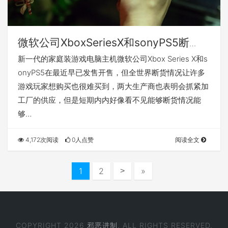
微软公司XboxSeriesX和sonyPS5断
货，出现意外让任天堂游戏Switch销售
新一代的家庭装游戏电脑主机微软公司Xbox Series X和s
量暴涨
onyPS5在最近早已发售开售，但全世界断货情况让许多
游戏玩家想购买也很难买到，两大生产商也表明会抓紧加
工厂的供应，但是短期内内好像看不见能够断货情况能
够…
4,172次阅读
0人点赞
阅读全文
1
2
»
>
COPYRIGHT 2026
邪恶进制
. ALL RIGHTS RESERVED.