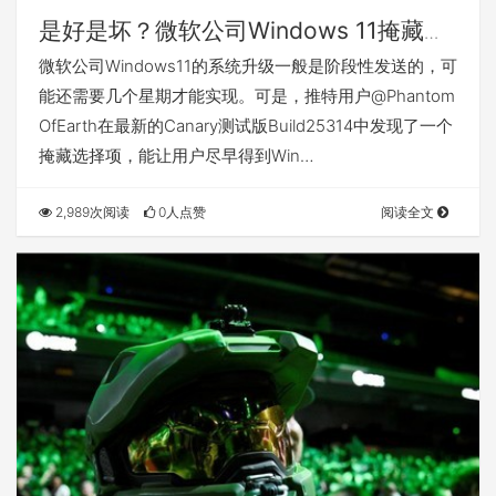
是好是坏？微软公司Windows 11掩藏选
择项曝出
微软公司Windows11的系统升级一般是阶段性发送的，可
能还需要几个星期才能实现。可是，推特用户@Phantom
OfEarth在最新的Canary测试版Build25314中发现了一个
掩藏选择项，能让用户尽早得到Win…
2,989次阅读
0人点赞
阅读全文