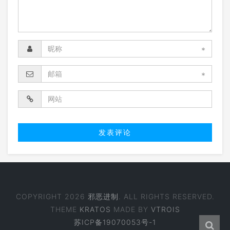
*
*
COPYRIGHT 2026
邪恶进制
. ALL RIGHTS RESERVED.
THEME
KRATOS
MADE BY
VTROIS
苏ICP备19070053号-1