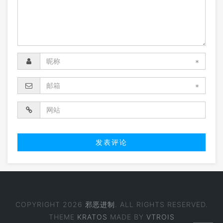
*
*
COPYRIGHT 2026
邪恶进制
. ALL RIGHTS RESERVED.
THEME
KRATOS
MADE BY
VTROIS