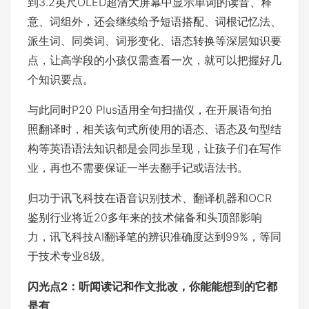
到3.2英尺OLED超清大屏幕中显示单词的读音、释
意、词组外，还会继续给予短语搭配、词根记忆法、
派生词、同类词、词形变化、语态转换等深层知识要
点，让高学段的小孩仅需查看一次，就可以把握好几
个知识要点。
与此同时P20 Plus适用全句扫描仪，在开展语句拍
照翻译时，相关该句式所使用的语态、语态及句型结
构等英语语法知识都是会同歩呈现，让孩子们在写作
业，再也不需要保证一半去翻手记或语法书。
归功于讯飞科技在语音识别技术、翻译机器和OCR
鉴别行业将近20多年来的技术储备和头顶部影响
力，讯飞科技AI翻译笔的辨识准确度达到99%，等同
于技术专业8级。
闪光点2：
听闻读记
和作文批改
，
你
能
能想到的
它都
是有