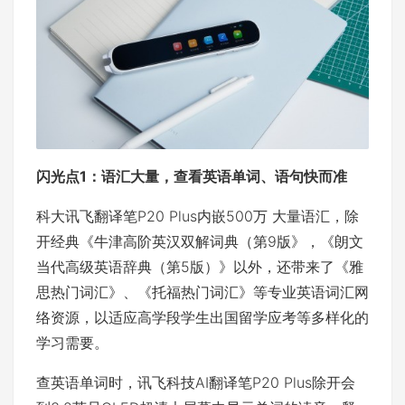
闪光点1
：语汇大量
，
查看
英语单词
、
语句
快而准
科大讯飞翻译笔P20 Plus内嵌500万 大量语汇，除
开经典《牛津高阶英汉双解词典（第9版》，《朗文
当代高级英语辞典（第5版）》以外，还带来了《雅
思热门词汇》、《托福热门词汇》等专业英语词汇网
络资源，以适应高学段学生出国留学应考等多样化的
学习需要。
查英语单词时，讯飞科技AI翻译笔P20 Plus除开会