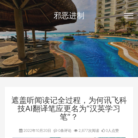
邪恶进制
遮盖听闻读记全过程，为何讯飞科
技AI翻译笔应更名为“汉英学习
笔”？
2022年10月20日
0条评论
2,877次阅读
0人点赞