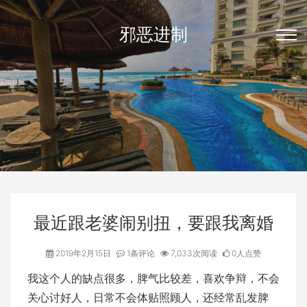
邪恶进制
最近跟老婆闹别扭，要跟我离婚
2019年2月15日
1条评论
7,033次阅读
0人点赞
我这个人的缺点很多，脾气比较差，喜欢争辩，不会
关心讨好人，日常不会体贴照顾人，还经常乱发脾