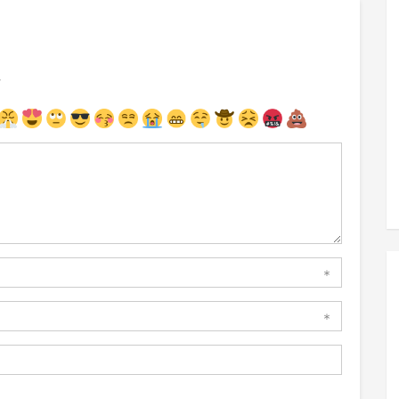
注
*
*