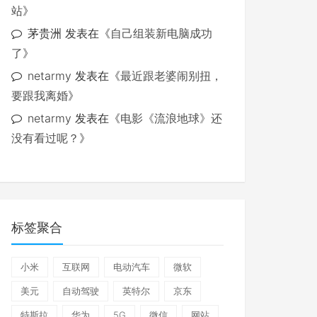
站
》
茅贵洲
发表在《
自己组装新电脑成功
了
》
netarmy
发表在《
最近跟老婆闹别扭，
要跟我离婚
》
netarmy
发表在《
电影《流浪地球》还
没有看过呢？
》
标签聚合
小米
互联网
电动汽车
微软
美元
自动驾驶
英特尔
京东
特斯拉
华为
5G
微信
网站