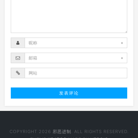
*
*
COPYRIGHT 2026
邪恶进制
. ALL RIGHTS RESERVED.