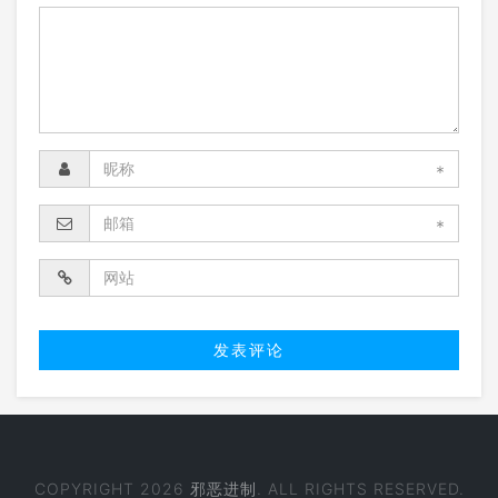
*
*
COPYRIGHT 2026
邪恶进制
. ALL RIGHTS RESERVED.