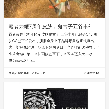
霸者荣耀7周年皮肤，鬼古子五谷丰年外
型现身
霸者荣耀七周年限定皮肤鬼古子·五谷丰年已经确定，肌
肤CG也正式公布，肌肤全身上下品牌形象也正式曝出。
这一切好像起源于冬雪下降的冬日，当丹雀衔送种籽，当
小苗出穗出芽，当甘雨倾盆而下，当五谷迈入大丰收……
华为nova8Pro…
3,266次阅读
0人点赞
阅读全文