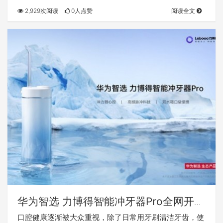
2,929次阅读
0人点赞
阅读全文
华为智选 力博得智能冲牙器Pro全网开
售，冰山家族又添新成员
口腔健康逐渐被大众重视，除了日常用牙刷清洁牙齿，使