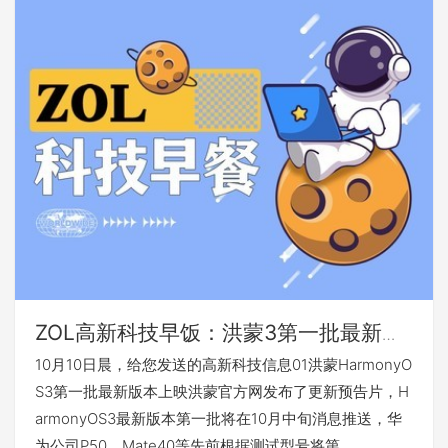
ZOL高新科技早饭：洪蒙3第一批最新版
本上映，小米手机发布第一款eSIM手机
10月10日晨，给您发送的高新科技信息01洪蒙HarmonyO
上
S3第一批最新版本上映洪蒙官方网发布了更新预告片，H
armonyOS3最新版本第一批将在10月中旬消息推送，华
为公司P50、Mate40等先前根据测试型号将第…