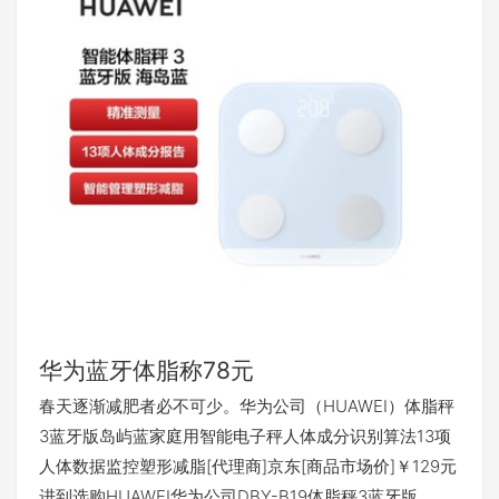
华为蓝牙体脂称78元
春天逐渐减肥者必不可少。华为公司（HUAWEI）体脂秤
3蓝牙版岛屿蓝家庭用智能电子秤人体成分识别算法13项
人体数据监控塑形减脂[代理商]京东[商品市场价]￥129元
进到选购HUAWEI华为公司DBY-B19体脂秤3蓝牙版…