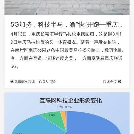
5G加持，科技半马，渝“快”开跑—重庆
联通携手华为擘画 5G“网络好一点”新图
4月16日，重庆长嘉汇半程马拉松重磅回归，这是继3月1
景
9日重庆马拉松后的又一体育盛况。随着一声发令枪响，
在南岸区南滨公园这条中国最美马拉松公路上，数万名跑
者一方面在赛道上演绎速度之美，一方面享受着重庆联通
5G。
2,955次阅读
0人点赞
阅读全文