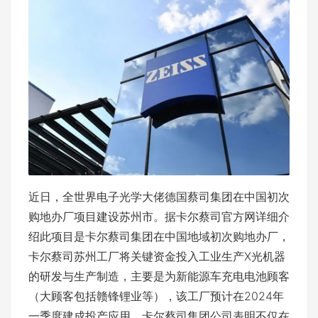
近日，全世界电子光学大佬德国蔡司集团在中国初次
购地办厂项目建设苏州市。据卡尔蔡司官方网详细介
绍此项目是卡尔蔡司集团在中国地域初次购地办厂，
卡尔蔡司苏州工厂将关键资金投入工业生产X光机器
的研发与生产制造，主要是为新能源车充电电池顾客
（大顾客包括赣锋锂业等），该工厂预计在2024年
一季度建成投产应用。卡尔蔡司集团公司表明不仅在