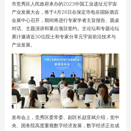
市竞秀区人民政府承办的2023中国工业遗址元宇宙
产业发展大会，将于4月26日在保定市电谷国际酒店
会展中心召开，期间将进行专家学者主旨报告、圆桌
对话、主题演讲和重点项目签约。主论坛和专题论坛
累计邀请近30位院士和专家分享元宇宙前沿技术与
产业发展。
发布会上，竞秀区委常委、副区长赵亚斌介绍，党中
央、国务院高度重视数字经济发展，数字经济正在成