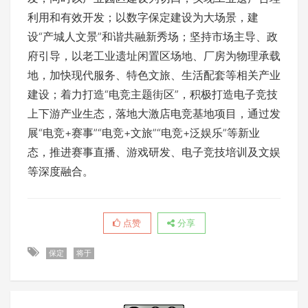
利用和有效开发；以数字保定建设为大场景，建
设“产城人文景”和谐共融新秀场；坚持市场主导、政
府引导，以老工业遗址闲置区场地、厂房为物理承载
地，加快现代服务、特色文旅、生活配套等相关产业
建设；着力打造“电竞主题街区”，积极打造电子竞技
上下游产业生态，落地大激店电竞基地项目，通过发
展“电竞+赛事”“电竞+文旅”“电竞+泛娱乐”等新业
态，推进赛事直播、游戏研发、电子竞技培训及文娱
等深度融合。
点赞
分享
保定
将于