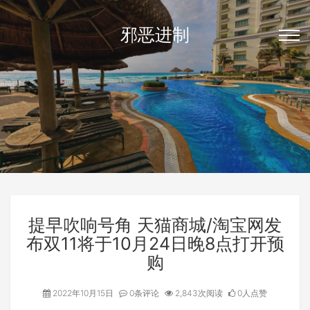
邪恶进制
提早吹响号角 天猫商城/淘宝网发
布双11将于10月24日晚8点打开预
购
2022年10月15日
0条评论
2,843次阅读
0人点赞