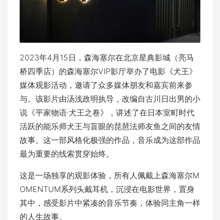
2023年4月15日，森海塞尔在北京星典影城（亮马
桥四季店）的森海塞尔VIP影厅举办了电影《犬王》
媒体观影活动，邀请了众多媒体朋友和嘉宾前来参
与。该影片由汤浅政明执导，改编自古川日出男的小
说《平家物语·犬王之卷》，讲述了在日本室町时代
活跃的能乐师犬王与盲眼的琵琶法师友鱼之间的友情
故事。这一部风格化极强的作品，音乐成为这部作品
最为重要的线索贯穿始终。
这是一场独享的观影体验，所有人佩戴上森海塞尔M
OMENTUM系列头戴耳机，沉浸在电影世界，置身
其中，感受影片中紧凑的音乐节奏，体验同主角一样
的人生故事。