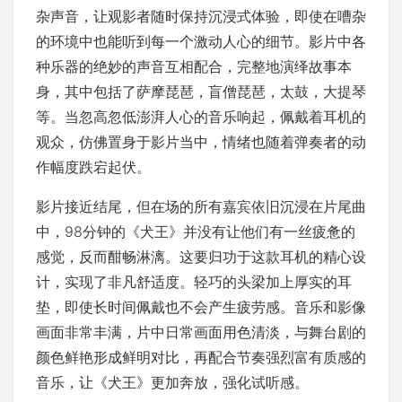
杂声音，让观影者随时保持沉浸式体验，即使在嘈杂
的环境中也能听到每一个激动人心的细节。影片中各
种乐器的绝妙的声音互相配合，完整地演绎故事本
身，其中包括了萨摩琵琶，盲僧琵琶，太鼓，大提琴
等。当忽高忽低澎湃人心的音乐响起，佩戴着耳机的
观众，仿佛置身于影片当中，情绪也随着弹奏者的动
作幅度跌宕起伏。
影片接近结尾，但在场的所有嘉宾依旧沉浸在片尾曲
中，98分钟的《犬王》并没有让他们有一丝疲惫的
感觉，反而酣畅淋漓。这要归功于这款耳机的精心设
计，实现了非凡舒适度。轻巧的头梁加上厚实的耳
垫，即使长时间佩戴也不会产生疲劳感。音乐和影像
画面非常丰满，片中日常画面用色清淡，与舞台剧的
颜色鲜艳形成鲜明对比，再配合节奏强烈富有质感的
音乐，让《犬王》更加奔放，强化试听感。