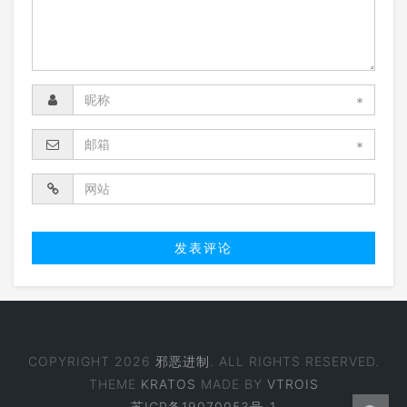
*
*
COPYRIGHT 2026
邪恶进制
. ALL RIGHTS RESERVED.
THEME
KRATOS
MADE BY
VTROIS
苏ICP备19070053号-1