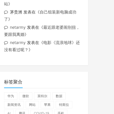
站
》
茅贵洲
发表在《
自己组装新电脑成功
了
》
netarmy
发表在《
最近跟老婆闹别扭，
要跟我离婚
》
netarmy
发表在《
电影《流浪地球》还
没有看过呢？
》
标签聚合
华为
微软
英特尔
数据
新闻资讯
网站
苹果
特斯拉
AI
腾讯
COVID-19
手机