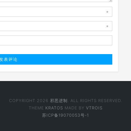
*
*
COPYRIGHT 2026
邪恶进制
. ALL RIGHTS RESERVED.
THEME
KRATOS
MADE BY
VTROIS
苏ICP备19070053号-1