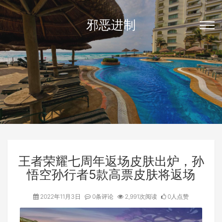
邪恶进制
王者荣耀七周年返场皮肤出炉，孙
悟空孙行者5款高票皮肤将返场
2022年11月3日
0条评论
2,991次阅读
0人点赞