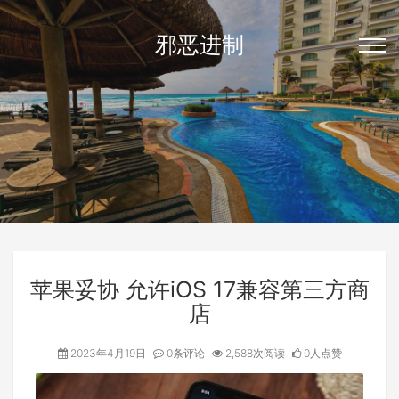
邪恶进制
苹果妥协 允许iOS 17兼容第三方商
店
2023年4月19日
0条评论
2,588次阅读
0人点赞