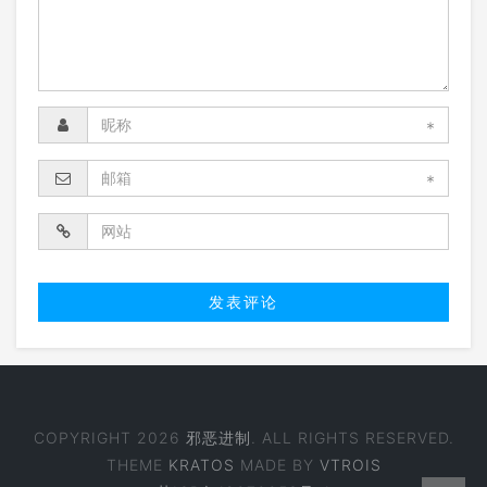
*
*
COPYRIGHT 2026
邪恶进制
. ALL RIGHTS RESERVED.
THEME
KRATOS
MADE BY
VTROIS