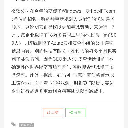
微软公司在今年的变缓了Windows、Office和Team
s单位的招骋，称必须重新规划人员配备的优先选择
顺序，这说明它正寻找以更加精减劳动力来运行。7
月，该企业裁掉了18万多名职工里的不上1%（约180
0人），随后删掉了Azure云和安全小组的公开选聘
信息内容。别的科技有限公司在过去的好多个月也实
施了类似措施。因为CEO桑达尔-皮查伊所讲的 “不
确定性的世界经济市场前景”，谷歌搜索也减慢了招
骋速率。此外，据悉，在马可-马克扎克伯格警示职
工该企业正面临着 “不容乐观时时刻刻 “以后，美达
企业进行辞退并重新组合精英团队以削减成本。
点赞
分享
新闻资讯