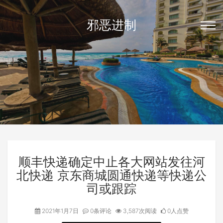
邪恶进制
顺丰快递确定中止各大网站发往河
北快递 京东商城圆通快递等快递公
司或跟踪
2021年1月7日
0条评论
3,587次阅读
0人点赞