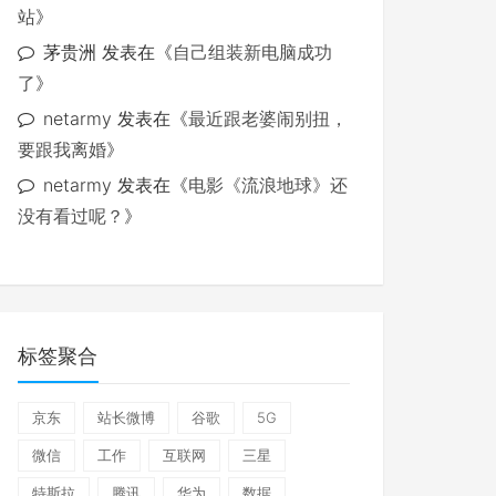
站
》
茅贵洲
发表在《
自己组装新电脑成功
了
》
netarmy
发表在《
最近跟老婆闹别扭，
要跟我离婚
》
netarmy
发表在《
电影《流浪地球》还
没有看过呢？
》
标签聚合
京东
站长微博
谷歌
5G
微信
工作
互联网
三星
特斯拉
腾讯
华为
数据