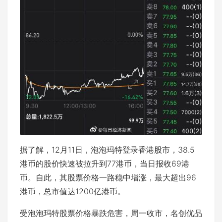
据了解，12月11日，泡泡玛特登录香港股市，38.5
港币的股价快速被拉升到77港币，当日报收69港
币。自此，其股票价格一路稳中增涨，最大超出96
港币，总市值达1200亿港币。
受泡泡玛特股票价格暴跌危害，周一收市，名创优品