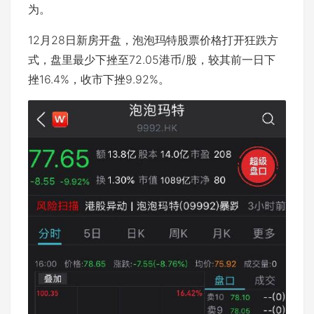
为。
12月28日新房开盘，泡泡玛特股票价格打开狂跌方
式，盘里最少下挫至72.05港币/股，较其前一日下
挫16.4%，收市下挫9.92%。