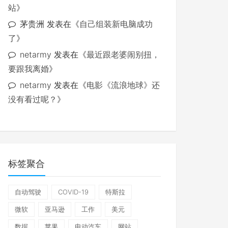
站
》
茅贵洲
发表在《
自己组装新电脑成功
了
》
netarmy
发表在《
最近跟老婆闹别扭，
要跟我离婚
》
netarmy
发表在《
电影《流浪地球》还
没有看过呢？
》
标签聚合
自动驾驶
COVID-19
特斯拉
微软
亚马逊
工作
美元
数据
苹果
电动汽车
网站