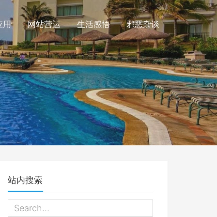
应用
网站营运
生活感悟
邪恶杂谈
站内搜索