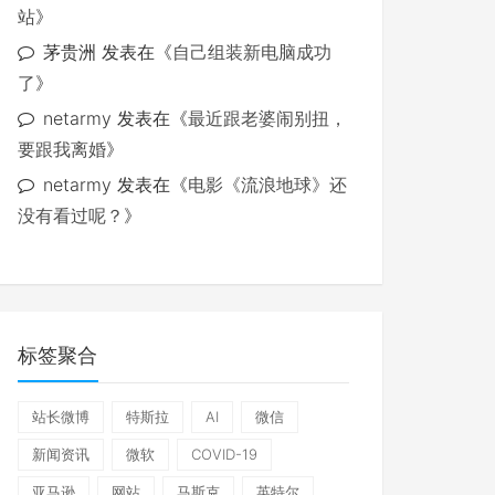
站
》
茅贵洲
发表在《
自己组装新电脑成功
了
》
netarmy
发表在《
最近跟老婆闹别扭，
要跟我离婚
》
netarmy
发表在《
电影《流浪地球》还
没有看过呢？
》
标签聚合
站长微博
特斯拉
AI
微信
新闻资讯
微软
COVID-19
亚马逊
网站
马斯克
英特尔