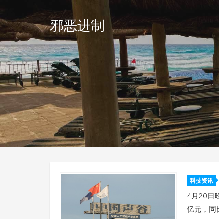
邪恶进制
科技资讯
务同比
4月20日
亿元，同比