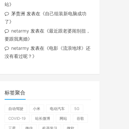
站
》
茅贵洲
发表在《
自己组装新电脑成功
了
》
netarmy
发表在《
最近跟老婆闹别扭，
要跟我离婚
》
netarmy
发表在《
电影《流浪地球》还
没有看过呢？
》
标签聚合
自动驾驶
小米
电动汽车
5G
COVID-19
站长微博
网站
谷歌
三星
微信
机器学习
微软