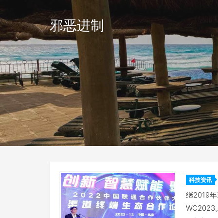
邪恶进制
科技资讯
球化协
继201
WC20