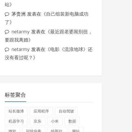
站
》
茅贵洲
发表在《
自己组装新电脑成功
了
》
netarmy
发表在《
最近跟老婆闹别扭，
要跟我离婚
》
netarmy
发表在《
电影《流浪地球》还
没有看过呢？
》
标签聚合
站长微博
应用程序
自动驾驶
机器学习
京东
小米
数据
微软
冠状病毒
特斯拉
网站