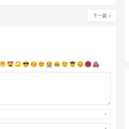
下一篇 >
注
*