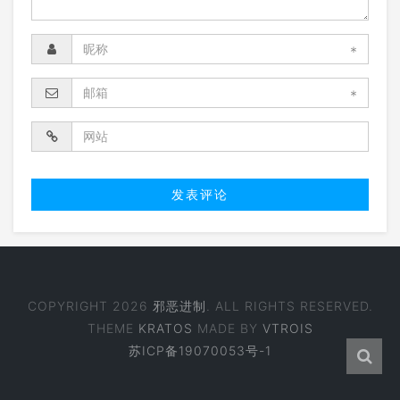
*
*
COPYRIGHT 2026
邪恶进制
. ALL RIGHTS RESERVED.
THEME
KRATOS
MADE BY
VTROIS
苏ICP备19070053号-1