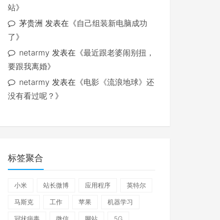
站
》
茅贵洲
发表在《
自己组装新电脑成功
了
》
netarmy
发表在《
最近跟老婆闹别扭，
要跟我离婚
》
netarmy
发表在《
电影《流浪地球》还
没有看过呢？
》
标签聚合
小米
站长微博
应用程序
英特尔
马斯克
工作
苹果
机器学习
冠状病毒
微信
网站
5G