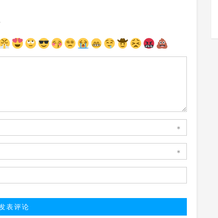
注
*
*