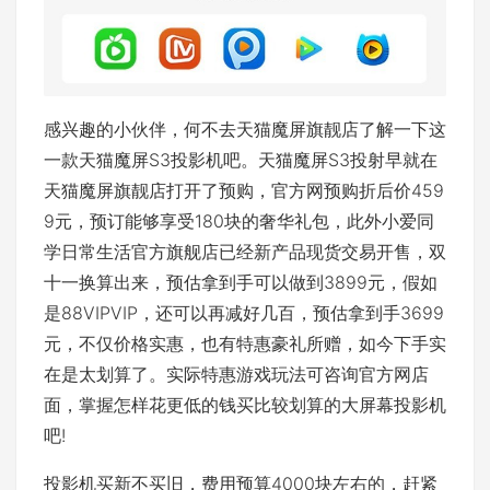
感兴趣的小伙伴，何不去天猫魔屏旗靓店了解一下这
一款天猫魔屏S3投影机吧。天猫魔屏S3投射早就在
天猫魔屏旗靓店打开了预购，官方网预购折后价459
9元，预订能够享受180块的奢华礼包，此外小爱同
学日常生活官方旗舰店已经新产品现货交易开售，双
十一换算出来，预估拿到手可以做到3899元，假如
是88VIPVIP，还可以再减好几百，预估拿到手3699
元，不仅价格实惠，也有特惠豪礼所赠，如今下手实
在是太划算了。实际特惠游戏玩法可咨询官方网店
面，掌握怎样花更低的钱买比较划算的大屏幕投影机
吧!
投影机买新不买旧，费用预算4000块左右的，赶紧