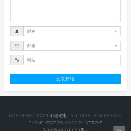
*
*
COPYRIGHT 2026
邪恶进制
. ALL RIGHTS RESERVED.
THEME
KRATOS
MADE BY
VTROIS
苏ICP备19070053号-1