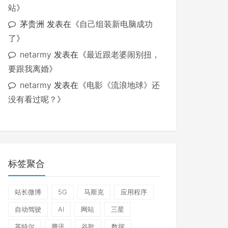
站
》
茅贵洲
发表在《
自己组装新电脑成功
了
》
netarmy
发表在《
最近跟老婆闹别扭，
要跟我离婚
》
netarmy
发表在《
电影《流浪地球》还
没有看过呢？
》
标签聚合
站长微博
5G
马斯克
应用程序
自动驾驶
AI
网站
三星
英特尔
腾讯
谷歌
数据