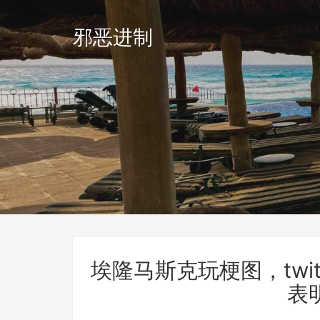
邪恶进制
埃隆马斯克玩梗图，twit
表