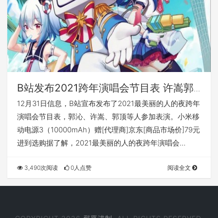
B站发布2021跨年演唱会节目表 许嵩郭
沁等人出演
12月31日信息，B站宣布发布了2021最美丽的人的夜跨年
演唱会节目表，郭沁、许嵩、郭顶等人参加表演。小米移
动电源3（10000mAh）赠[代理商]京东[商品市场价]79元
进到选购据了解，2021最美丽的人的夜跨年演唱会…
3,490次阅读
0人点赞
阅读全文