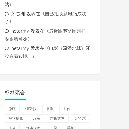
站
》
茅贵洲
发表在《
自己组装新电脑成功
了
》
netarmy
发表在《
最近跟老婆闹别扭，
要跟我离婚
》
netarmy
发表在《
电影《流浪地球》还
没有看过呢？
》
标签聚合
微软
特斯拉
谷歌
工作
冠状病毒
京东
站长微博
英特尔
小米
自动驾驶
三星
手机