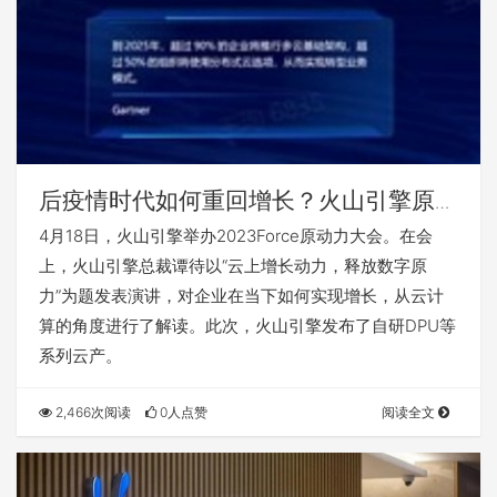
后疫情时代如何重回增长？火山引擎原动
力大会给出答案
4月18日，火山引擎举办2023Force原动力大会。在会
上，火山引擎总裁谭待以“云上增长动力，释放数字原
力”为题发表演讲，对企业在当下如何实现增长，从云计
算的角度进行了解读。此次，火山引擎发布了自研DPU等
系列云产。
2,466次阅读
0人点赞
阅读全文