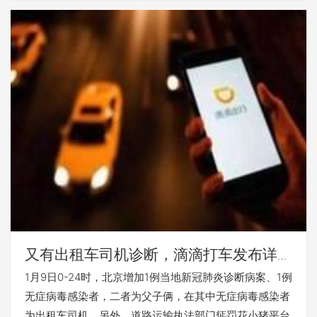
又有出租车司机诊断，滴滴打车发布详尽
对策
1月9日0-24时，北京增加1例当地新冠肺炎诊断病案、1例
无症病毒感染者，二者为父子俩，在其中无症病毒感染者
为出租车司机。另外，道路运输执法部门惩罚花小猪平台