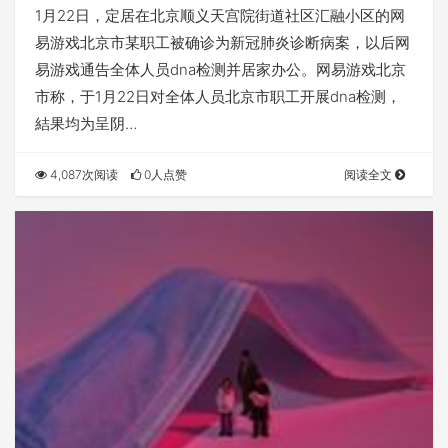
阴性，产业园区环境监测为呈阴性
1月22日，定居在北京顺义天宫院街道社区汇融小区的网
易游戏北京市某职工被确诊为新冠肺炎诊断病案，以后网
易游戏通告全体人员dna检测并居家办公。网易游戏北京
市称，于1月22日对全体人员北京市职工开展dna检测，
結果均为呈阴…
4,087次阅读
0人点赞
阅读全文