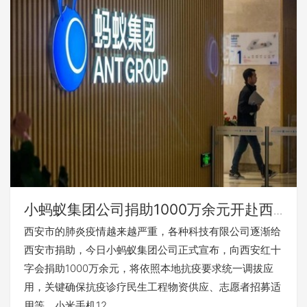
小蚂蚁集团公司捐助1000万余元开赴西
安市抵御肺炎疫情
西安市的肺炎疫情越来越严重，各种科技有限公司逐渐给
西安市捐助，今日小蚂蚁集团公司正式宣布，向西安红十
字会捐助1000万余元，将依照本地抗疫要求统一调拔应
用，关键确保抗疫诊疗民生工程物资供应、志愿者招募适
用等。小米手机12…