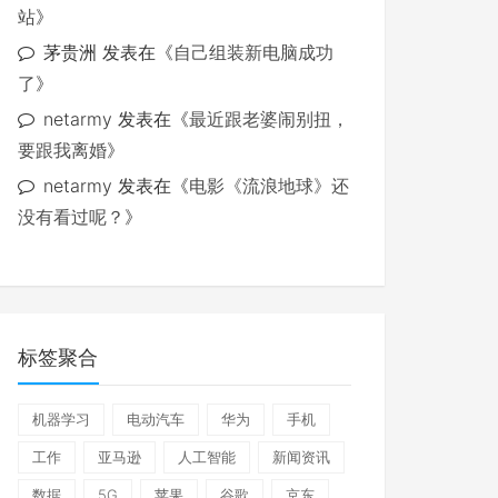
站
》
茅贵洲
发表在《
自己组装新电脑成功
了
》
netarmy
发表在《
最近跟老婆闹别扭，
要跟我离婚
》
netarmy
发表在《
电影《流浪地球》还
没有看过呢？
》
标签聚合
机器学习
电动汽车
华为
手机
工作
亚马逊
人工智能
新闻资讯
数据
5G
苹果
谷歌
京东