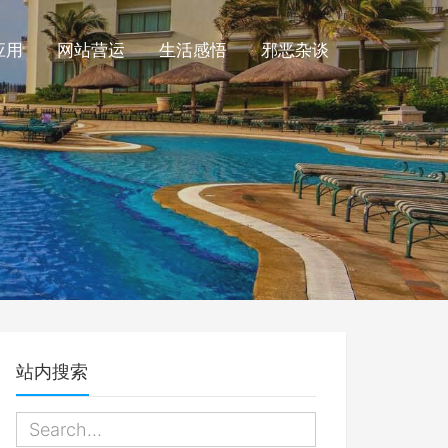
应用
网站营运
生活感悟
邪恶杂谈
站内搜索