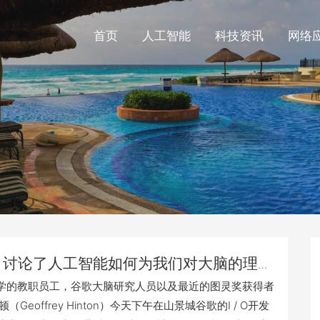
首页
人工智能
科技资讯
网络
讨论了人工智能如何为我们对大脑的理解
息
学的教职员工，谷歌大脑研究人员以及最近的图灵奖获得者
（Geoffrey Hinton）今天下午在山景城谷歌的I / O开发