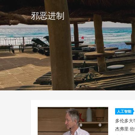
邪恶进制
人工智能
提供信
多伦多大
杰弗里·欣顿