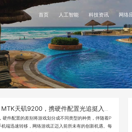
首页
人工智能
科技资讯
网络
MTK天矶9200，携硬件配置光追挺入网
技术性“藏北无人区”
，硬件配置的差别将游戏划分成不同类型的种类，伴随着P
手机端迅速转移，网络游戏正迈入前所未有的创新机遇。每