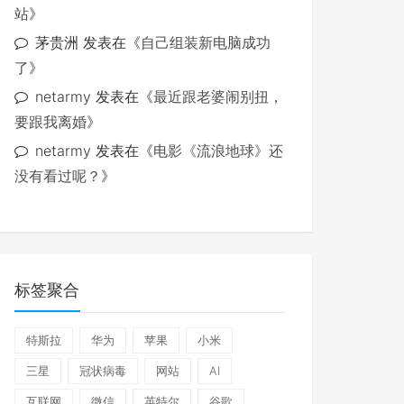
站
》
茅贵洲
发表在《
自己组装新电脑成功
了
》
netarmy
发表在《
最近跟老婆闹别扭，
要跟我离婚
》
netarmy
发表在《
电影《流浪地球》还
没有看过呢？
》
标签聚合
特斯拉
华为
苹果
小米
三星
冠状病毒
网站
AI
互联网
微信
英特尔
谷歌