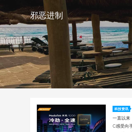
邪恶进制
科技资讯
络游戏
一直以来
C感受向