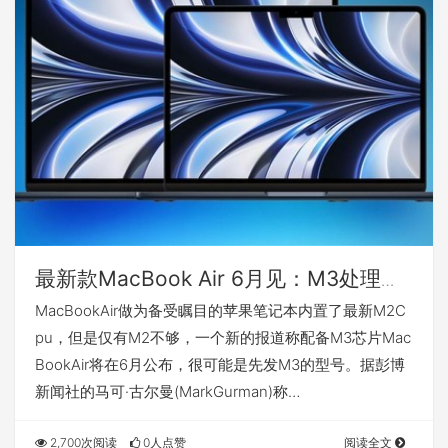
最新款MacBook Air 6月见：M3处理芯
片就绪
MacBookAir做为备受瞩目的苹果笔记本内置了最新M2C
pu，但是仅有M2不够，一个新的报道称配备M3芯片Mac
BookAir将在6月公布，很可能是先发M3的型号。据彭博
新闻社的马可·古尔曼(MarkGurman)称…
2,700次阅读
0人点赞
阅读全文