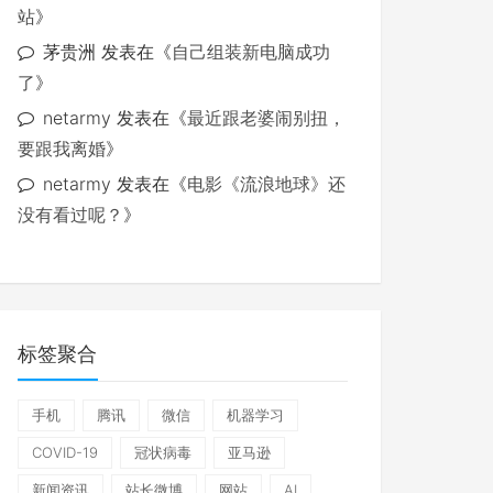
站
》
茅贵洲
发表在《
自己组装新电脑成功
了
》
netarmy
发表在《
最近跟老婆闹别扭，
要跟我离婚
》
netarmy
发表在《
电影《流浪地球》还
没有看过呢？
》
标签聚合
手机
腾讯
微信
机器学习
COVID-19
冠状病毒
亚马逊
新闻资讯
站长微博
网站
AI