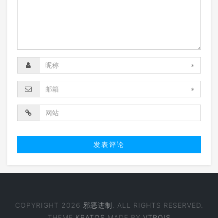
*
*
COPYRIGHT 2026
邪恶进制
. ALL RIGHTS RESERVED.
THEME
KRATOS
MADE BY
VTROIS