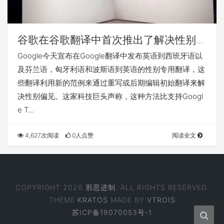
谷歌在谷歌翻译中首次推出了解决性别偏
见的人工智能
Google今天宣布在Google翻译中发布英语到西班牙语以
及芬兰语，匈牙利语和波斯语到英语的性别专用翻译，这
些翻译利用新的范例来通过重写或后期编辑初始翻译来解
决性别偏见。这家科技巨头声称，这种方法比支持Googl
e T…
4,627次阅读
0人点赞
阅读全文
COPYRIGHT 2026
邪恶进制
. ALL RIGHTS RESERVED.
THEME
KRATOS
MADE BY
VTROIS
苏ICP备19070053号-1