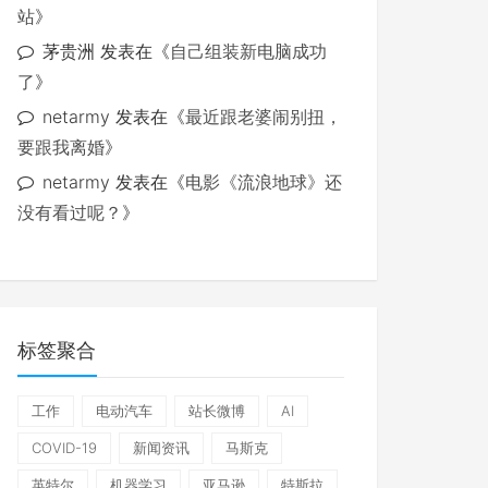
站
》
茅贵洲
发表在《
自己组装新电脑成功
了
》
netarmy
发表在《
最近跟老婆闹别扭，
要跟我离婚
》
netarmy
发表在《
电影《流浪地球》还
没有看过呢？
》
标签聚合
工作
电动汽车
站长微博
AI
COVID-19
新闻资讯
马斯克
英特尔
机器学习
亚马逊
特斯拉