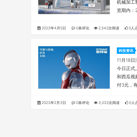
机械加工
览期内：2
2023年4月5日
0条评论
2,542次阅读
0人
科技资讯
多款视
11月1
今日正式
和西瓜视
付3元，
2023年2月3日
0条评论
3,032次阅读
0人