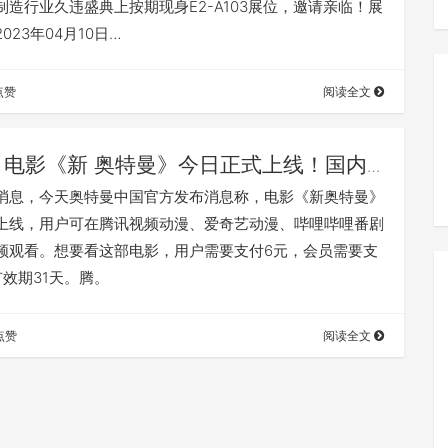
制造行业久违盛典上按期现身E2-A103展位，邀请亲临！展
023年04月10日…
点赞
阅读全文
电影《新 奥特曼》今日正式上线！国内
频平台可付费观看
8日消息，今天奥特曼中国官方发布消息称，电影《新奥特曼》
上线，用户可在腾讯视频动漫、爱奇艺动漫、哔哩哔哩番剧
频观看。想要看这部电影，用户需要支付6元，会员需要支
有效期31天。腾。
点赞
阅读全文