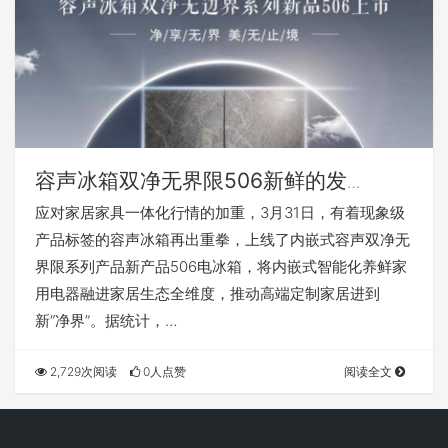
容声冰箱双净无界限506新鲜的发
售，“内嵌式”冰箱家族再添组员
应对家居家具一体化行情的加重，3月31日，有着现象级
产品标签的容声冰箱再出重拳，上线了内嵌式容声双净无
界限系列产品新产品506电冰箱，将内嵌式智能化养鲜家
用电器融进家居生态全维度，推动高端定制家居进到
新“净界”。据统计，…
2,729次阅读
0人点赞
阅读全文