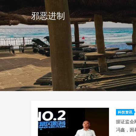
邪恶进制
科技资讯
据证监会
冯鑫，因