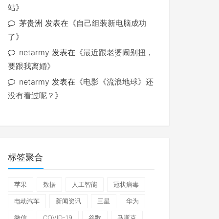
站
》
茅贵洲
发表在《
自己组装新电脑成功
了
》
netarmy
发表在《
最近跟老婆闹别扭，
要跟我离婚
》
netarmy
发表在《
电影《流浪地球》还
没有看过呢？
》
标签聚合
苹果
数据
人工智能
冠状病毒
电动汽车
新闻资讯
三星
华为
微信
COVID-19
谷歌
马斯克