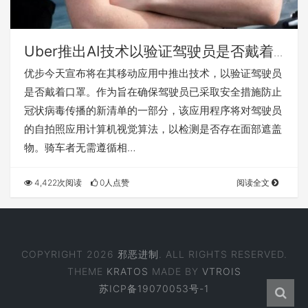
Uber推出AI技术以验证驾驶员是否戴着
口罩
优步今天宣布将在其移动应用中推出技术，以验证驾驶员
是否戴着口罩。作为旨在确保驾驶员已采取安全措施防止
冠状病毒传播的新清单的一部分，该应用程序将对驾驶员
的自拍照应用计算机视觉算法，以检测是否存在面部遮盖
物。骑车者无需遵循相…
4,422次阅读
0人点赞
阅读全文
COPYRIGHT 2026
邪恶进制
. ALL RIGHTS RESERVED.
THEME
KRATOS
MADE BY
VTROIS
苏ICP备19070053号-1