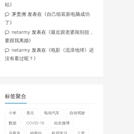
站
》
茅贵洲
发表在《
自己组装新电脑成功
了
》
netarmy
发表在《
最近跟老婆闹别扭，
要跟我离婚
》
netarmy
发表在《
电影《流浪地球》还
没有看过呢？
》
标签聚合
小米
美元
电动汽车
自动驾驶
数据
COVID-19
站长微博
马斯克
特斯拉
机器学习
三星