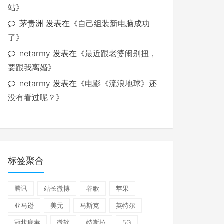
站
》
茅贵洲
发表在《
自己组装新电脑成功
了
》
netarmy
发表在《
最近跟老婆闹别扭，
要跟我离婚
》
netarmy
发表在《
电影《流浪地球》还
没有看过呢？
》
标签聚合
腾讯
站长微博
谷歌
苹果
亚马逊
美元
马斯克
英特尔
冠状病毒
微软
特斯拉
5G