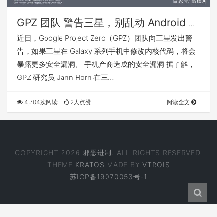
GPZ 团队 警告三星，别乱动 Android 内
核代码
近日，Google Project Zero（GPZ）团队向三星发出警
告，如果三星在 Galaxy 系列手机中修改内核代码，将会
暴露更多安全漏洞。 手机产商造成的安全漏洞 据了解，
GPZ 研究员 Jann Horn 在三…
4,704次阅读
2人点赞
阅读全文
COPYRIGHT 2026
邪恶进制
. ALL RIGHTS RESERVED.
THEME
KRATOS
MADE BY
VTROIS
苏ICP备19070053号-1