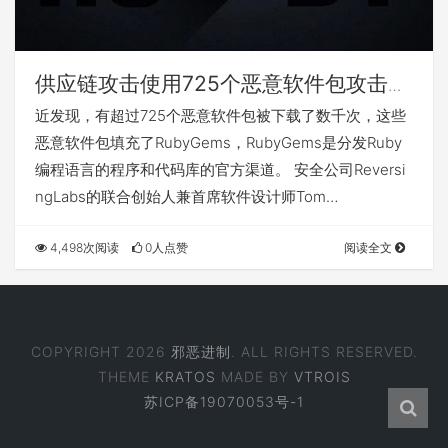
供应链攻击使用725个恶意软件包攻击
RubyGems存储库
近发现，有超过725个恶意软件包被下载了数千次，这些
恶意软件包填充了RubyGems，RubyGems是分发Ruby
编程语言的程序和代码库的官方渠道。 安全公司Reversi
ngLabs的联合创始人兼首席软件设计师Tom…
4,498次阅读
0人点赞
阅读全文
COPYRIGHT 2026
邪恶进制
. ALL RIGHTS RESERVED.
THEME
KRATOS
MADE BY
VTROIS
苏ICP备19070053号-1