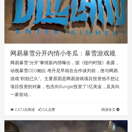
网易暴雪分开内情小冬瓜：暴雪游戏规定
网易游戏一次性支付34.4亿
网易暴雪“分开”事情新内情曝出，据《纽约时报》表露，
动视暴雪CEO鲍比·考丹尼早就在合作谈判前，便与网易
游戏“积怨已久”。主要原因是网易游戏项目投资他不想让
项目投资的对象，包含向Bungie投资了1亿美金，及其向
一家前动…
2,472次阅读
0人点赞
阅读全文