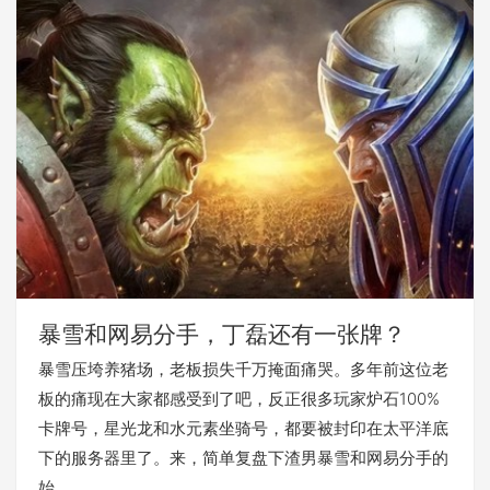
暴雪和网易分手，丁磊还有一张牌？
暴雪压垮养猪场，老板损失千万掩面痛哭。多年前这位老
板的痛现在大家都感受到了吧，反正很多玩家炉石100%
卡牌号，星光龙和水元素坐骑号，都要被封印在太平洋底
下的服务器里了。来，简单复盘下渣男暴雪和网易分手的
始。