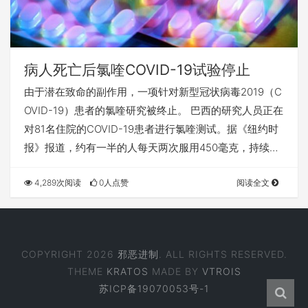
病人死亡后氯喹COVID-19试验停止
由于潜在致命的副作用，一项针对新型冠状病毒2019（C
OVID-19）患者的氯喹研究被终止。 巴西的研究人员正在
对81名住院的COVID-19患者进行氯喹测试。据《纽约时
报》报道，约有一半的人每天两次服用450毫克，持续…
4,289次阅读
0人点赞
阅读全文
COPYRIGHT 2026
邪恶进制
. ALL RIGHTS RESERVED.
THEME
KRATOS
MADE BY
VTROIS
苏ICP备19070053号-1