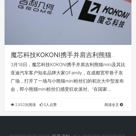
魔芯科技KOKONI携手并肩吉利熊猫
mini，用创意科技释放出来无穷乐趣
3月18日，魔芯科技KOKONI携手并肩吉利熊猫mini及其比
亚迪汽车客户知名品牌大家GFamily，在成都宽窄巷子东
广场，打开了一场与小熊猫mini粉丝们的初次大中型发布
会，即小熊猫mini粉丝们感受狂欢派对。“在国家…
2,932次阅读
0人点赞
阅读全文